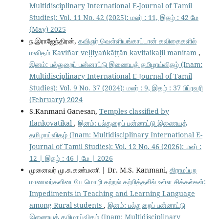
Multidisciplinary International E-Journal of Tamil
Studies): Vol. 11 No. 42 (2025): மலர் : 11, இதழ் : 42 மே
(May) 2025
ந.இராஜேந்திரன்,
கவிஞர் வெள்ளியங்காட்டான் கவிதைகளில்
மனிதம் Kaviñar veḷḷiyaṅkāṭṭāṉ kavitaikaḷil maṉitam
,
இனம்: பல்துறைப் பன்னாட்டு இணையத் தமிழாய்விதழ் (Inam:
Multidisciplinary International E-Journal of Tamil
Studies): Vol. 9 No. 37 (2024): மலர் : 9, இதழ் : 37 பிப்ரவரி
(February) 2024
S.Kanmani Ganesan,
Temples classified by
Ilankovatikal
,
இனம்: பல்துறைப் பன்னாட்டு இணையத்
தமிழாய்விதழ் (Inam: Multidisciplinary International E-
Journal of Tamil Studies): Vol. 12 No. 46 (2026): மலர் :
12 | இதழ் : 46 | மே | 2026
முனைவர் மு.சு.கண்மணி | Dr. M.S. Kanmani,
கிராமப்புற
மாணவர்களிடையே மொழி கற்றல் கற்பித்தலில் உள்ள சிக்கல்கள்:
Impediments in Teaching and Learning Language
among Rural students
,
இனம்: பல்துறைப் பன்னாட்டு
இணையத் தமிழாய்விதழ் (Inam: Multidisciplinary