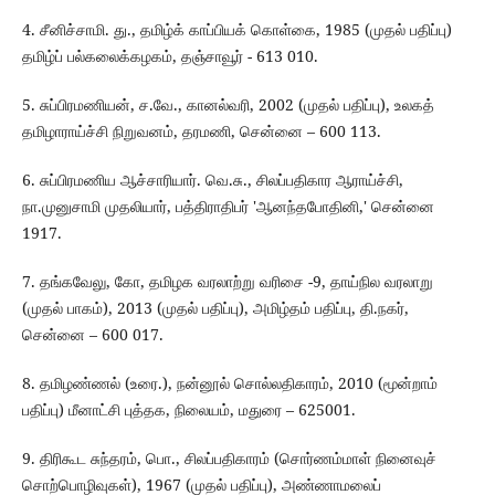
4. சீனிச்சாமி. து., தமிழ்க் காப்பியக் கொள்கை, 1985 (முதல் பதிப்பு)
தமிழ்ப் பல்கலைக்கழகம், தஞ்சாவூர் - 613 010.
5. சுப்பிரமணியன், ச.வே., கானல்வரி, 2002 (முதல் பதிப்பு), உலகத்
தமிழாராய்ச்சி நிறுவனம், தரமணி, சென்னை – 600 113.
6. சுப்பிரமணிய ஆச்சாரியார். வெ.சு., சிலப்பதிகார ஆராய்ச்சி,
நா.முனுசாமி முதலியார், பத்திராதிபர் 'ஆனந்தபோதினி,' சென்னை
1917.
7. தங்கவேலு, கோ, தமிழக வரலாற்று வரிசை -9, தாய்நில வரலாறு
(முதல் பாகம்), 2013 (முதல் பதிப்பு), அமிழ்தம் பதிப்பு, தி.நகர்,
சென்னை – 600 017.
8. தமிழண்ணல் (உரை.), நன்னூல் சொல்லதிகாரம், 2010 (மூன்றாம்
பதிப்பு) மீனாட்சி புத்தக, நிலையம், மதுரை – 625001.
9. திரிகூட சுந்தரம், பொ., சிலப்பதிகாரம் (சொர்ணம்மாள் நினைவுச்
சொற்பொழிவுகள்), 1967 (முதல் பதிப்பு), அண்ணாமலைப்