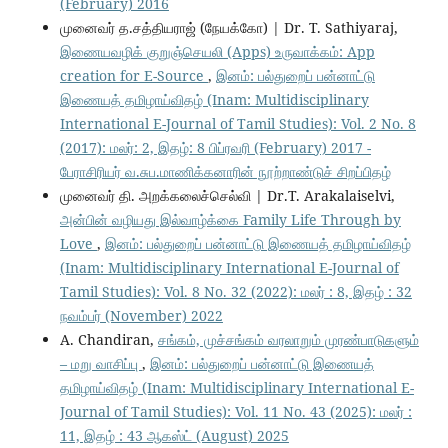
(February) 2016
முனைவர் த.சத்தியராஜ் (நேயக்கோ) | Dr. T. Sathiyaraj,
இணையவழிக் குறுஞ்செயலி (Apps) உருவாக்கம்: App
creation for E-Source
,
இனம்: பல்துறைப் பன்னாட்டு
இணையத் தமிழாய்விதழ் (Inam: Multidisciplinary
International E-Journal of Tamil Studies): Vol. 2 No. 8
(2017): மலர்: 2, இதழ்: 8 பிப்ரவரி (February) 2017 -
பேராசிரியர் வ.சுப.மாணிக்கனாரின் நூற்றாண்டுச் சிறப்பிதழ்
முனைவர் தி. அறக்கலைச்செல்வி | Dr.T. Arakalaiselvi,
அன்பின் வழியது இல்வாழ்க்கை Family Life Through by
Love
,
இனம்: பல்துறைப் பன்னாட்டு இணையத் தமிழாய்விதழ்
(Inam: Multidisciplinary International E-Journal of
Tamil Studies): Vol. 8 No. 32 (2022): மலர் : 8, இதழ் : 32
நவம்பர் (November) 2022
A. Chandiran,
சங்கம், முச்சங்கம் வரலாறும் முரண்பாடுகளும்
– மறு வாசிப்பு
,
இனம்: பல்துறைப் பன்னாட்டு இணையத்
தமிழாய்விதழ் (Inam: Multidisciplinary International E-
Journal of Tamil Studies): Vol. 11 No. 43 (2025): மலர் :
11, இதழ் : 43 ஆகஸ்ட் (August) 2025