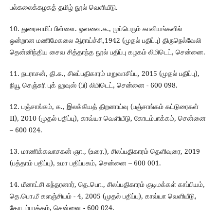
பல்கலைக்கழகத் தமிழ் நூல் வெளியீடு.
10. துரைசாமிப் பிள்ளை. ஒளவை.சு., முப்பெரும் காவியங்களில்
ஒன்றான மணிமேகலை ஆராய்ச்சி,1942 (முதல் பதிப்பு) திருநெல்வேலி
தென்னிந்திய சைவ சித்தாந்த நூல் பதிப்பு கழகம் லிமிடெட், சென்னை.
11. நடராசன், தி.சு., சிலப்பதிகாரம் மறுவாசிப்பு, 2015 (முதல் பதிப்பு),
நியூ செஞ்சுரி புக் ஹவுஸ் (பி) லிமிடெட், சென்னை - 600 098.
12. பஞ்சாங்கம், க., இலக்கியத் திறனாய்வு (பஞ்சாங்கம் கட்டுரைகள்
II), 2010 (முதல் பதிப்பு), காவ்யா வெளியீடு, கோடம்பாக்கம், சென்னை
– 600 024.
13. மாணிக்கவாசகன் ஞா., (உரை.), சிலப்பதிகாரம் தெளிவுரை, 2019
(பத்தாம் பதிப்பு), உமா பதிப்பகம், சென்னை – 600 001.
14. மீனாட்சி சுந்தரனார், தெ.பொ., சிலப்பதிகாரம் குடிமக்கள் காப்பியம்,
தெ.பொ.மீ களஞ்சியம் - 4, 2005 (முதல் பதிப்பு), காவ்யா வெளியீடு,
கோடம்பாக்கம், சென்னை - 600 024.