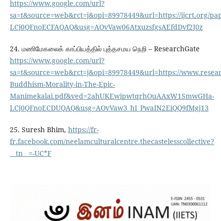
https://www.google.com/url?
sa=t&source=web&rct=j&opi=89978449&url=https://ijcrt.or
LCj0QFnoECFAQAQ&usg=AOvVaw06AtxuzsfgsAEfdDvf2J0z
24. மணிமேகலைக் காப்பியத்தில் புத்தசமய நெறி – ResearchGate
https://www.google.com/url?
sa=t&source=web&rct=j&opi=89978449&url=https://www.resear
Buddhism-Morality-in-The-Epic-
Manimekalai.pdf&ved=2ahUKEwipwtqrhOuAAxW1SmwGHa-
LCj0QFnoECDUQAQ&usg=AOvVaw3_hI_PwaIN2EiQQ9fMgj13
25. Suresh Bhim,
https://fr-
fr.facebook.com/neelamculturalcentre.thecastelesscollective?
__tn__=-UC*F