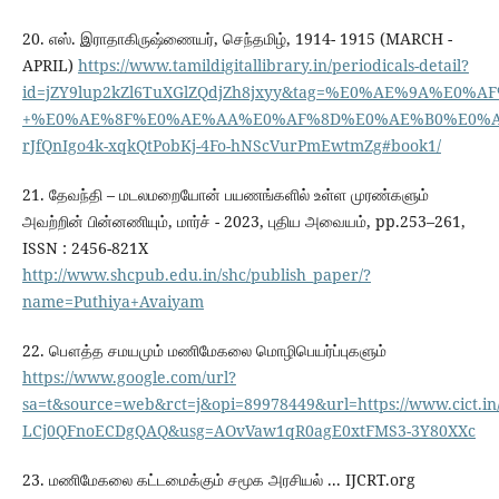
20. எஸ். இராதாகிருஷ்ணையர், செந்தமிழ், 1914- 1915 (MARCH -
APRIL)
https://www.tamildigitallibrary.in/periodicals-detail?
id=jZY9lup2kZl6TuXGlZQdjZh8jxyy&tag=%E0%AE%9A
+%E0%AE%8F%E0%AE%AA%E0%AF%8D%E0%AE%B0%E0%AE%B
rJfQnIgo4k-xqkQtPobKj-4Fo-hNScVurPmEwtmZg#book1/
21. தேவந்தி – மடலமறையோன் பயணங்களில் உள்ள முரண்களும்
அவற்றின் பின்னணியும், மார்ச் - 2023, புதிய அவையம், pp.253–261,
ISSN : 2456-821X
http://www.shcpub.edu.in/shc/publish_paper/?
name=Puthiya+Avaiyam
22. பௌத்த சமயமும் மணிமேகலை மொழிபெயர்ப்புகளும்
https://www.google.com/url?
sa=t&source=web&rct=j&opi=89978449&url=https://www.ci
LCj0QFnoECDgQAQ&usg=AOvVaw1qR0agE0xtFMS3-3Y80XXc
23. மணிமேகலை கட்டமைக்கும் சமூக அரசியல் ... IJCRT.org