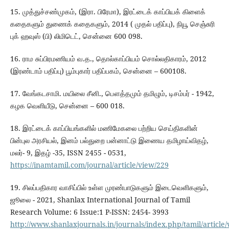
15. முத்துச்சண்முகம், (இரா. பிரேமா), இரட்டைக் காப்பியக் கிளைக்
கதைகளும் துணைக் கதைகளும், 2014 ( முதல் பதிப்பு), நியூ செஞ்சுரி
புக் ஹவுஸ் (பி) லிமிடெட், சென்னை 600 098.
16. ராம சுப்பிரமணியம் வ.த., தொல்காப்பியம் சொல்லதிகாரம், 2012
(இரண்டாம் பதிப்பு) பூம்புகார் பதிப்பகம், சென்னை – 600108.
17. வேங்கடசாமி. மயிலை சீனி., பௌத்தமும் தமிழும், டிசம்பர் - 1942,
கழக வெளியீடு, சென்னை – 600 018.
18. இரட்டைக் காப்பியங்களில் மணிமேகலை பற்றிய செய்திகளின்
பின்புல அரசியல், இனம் பல்துறை பன்னாட்டு இணைய தமிழாய்விதழ்,
மலர்- 9, இதழ் -35, ISSN 2455 - 0531,
https://inamtamil.com/journal/article/view/229
19. சிலப்பதிகார வாசிப்பில் உள்ள முரண்பாடுகளும் இடைவெளிகளும்,
ஜூலை - 2021, Shanlax International Journal of Tamil
Research Volume: 6 Issue:1 P-ISSN: 2454- 3993
http://www.shanlaxjournals.in/journals/index.php/tamil/article