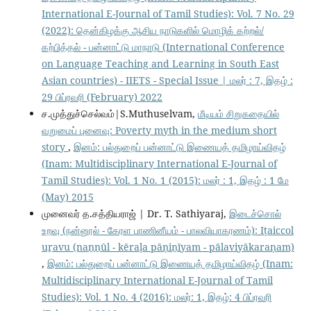
International E-Journal of Tamil Studies): Vol. 7 No. 29
(2022): தென்கிழக்கு ஆசிய நாடுகளில் மொழிக் கற்றல்/
கற்பித்தல் - பன்னாட்டு மாநாடு (International Conference
on Language Teaching and Learning in South East
Asian countries) - IIETS - Special Issue | மலர் : 7, இதழ் :
29 பிப்ரவரி (February) 2022
ச.முத்துச்செல்வம்|S.Muthuselvam,
மீடியம் சிறுகதையில்
வறுமைப் புனைவு: Poverty myth in the medium short
story
,
இனம்: பல்துறைப் பன்னாட்டு இணையத் தமிழாய்விதழ்
(Inam: Multidisciplinary International E-Journal of
Tamil Studies): Vol. 1 No. 1 (2015): மலர் : 1, இதழ் : 1 மே
(May) 2015
முனைவர் த.சத்தியராஜ் | Dr. T. Sathiyaraj,
இடைச்சொல்
உறவு (நன்னூல் - கேரள பாணினீயம் - பாலவியாகரணம்): Iṭaiccol
uṟavu (naṉṉūl - kēraḷa pāṇiṉīyam - pālaviyākaraṇam)
,
இனம்: பல்துறைப் பன்னாட்டு இணையத் தமிழாய்விதழ் (Inam:
Multidisciplinary International E-Journal of Tamil
Studies): Vol. 1 No. 4 (2016): மலர்: 1, இதழ்: 4 பிப்ரவரி