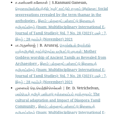
ச.கண்மணி கணேசன் | S.Kanmani Ganesan,
தொகையிலக்கியத்தில் 'தமர்' காட்டும் சமூகப் பிரிவினை: Social
seggregations revealed by the term thamar in the
anthologies
,
இனம்: பல்துறைப் பன்னாட்டு இணையத்
தமிழாய்விதழ் (Inam: Multidisciplinary International E-
Journal of Tamil Studies): Vol. 7 No. 28 (2021): மலர் : 7,
இதழ் : 28 நவம்பர் (November) 2021
பா.அருண்ராஜ் | B. Arunraj,
தொல்லியல் நோக்கில்
பழந்தமிழரின் தாய்த்தெய்வ வழிபாட்டு மரபுகள்: Mother
Goddess worship of Ancient Tamils as Revealed from
Archaeology
,
இனம்: பல்துறைப் பன்னாட்டு இணையத்
தமிழாய்விதழ் (Inam: Multidisciplinary International E-
Journal of Tamil Studies): Vol. 7 No. 28 (2021): மலர் : 7,
இதழ் : 28 நவம்பர் (November) 2021
முனைவர் தெ.வெற்றிச்செல்வன் | Dr. D. Vetrichelvan,
புலம்பெயர் தமிழர் பண்பாடு தக்கவைப்பும் தாக்குரவும்: The
cultural adaptation and Impact of Diaspora Tamil
Community
,
இனம்: பல்துறைப் பன்னாட்டு இணையத்
தமிழாய்விதழ் (Inam: Multidisciplinary International E-