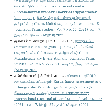
(இரசனைமுறைத் திறனாய்வு நோக்கினை அடிப்படையாகக்
கொண்ட ஆய்வு): Cīṟāppurāṇattiṉ vakipaṅku
(iracaṉaimuṟait tiṟaṉāyvu nōkkiṉai aṭippaṭaiyākak
koṇṭa āyvu)
,
இனம்: பல்துறைப் பன்னாட்டு இணையத்
தமிழாய்விதழ் (Inam: Multidisciplinary International E-
Journal of Tamil Studies): Vol. 7 No. 27 (2021): மலர் : 7,
இதழ் : 27 ஆகஸ்ட் (August) 2021
முனைவர் சி. சாவித்ரி | Dr. Ch. Savithri,
நாகநாட்யம் –
பரிமாணங்கள்: Nākanāṭyam – parimāṇaṅkaḷ
,
இனம்:
பல்துறைப் பன்னாட்டு இணையத் தமிழாய்விதழ் (Inam:
Multidisciplinary International E-Journal of Tamil
Studies): Vol. 7 No. 27 (2021): மலர் : 7, இதழ் : 27 ஆகஸ்ட்
(August) 2021
சு.பேச்சியம்மாள் | S. Petchiammal,
கர்ணன் படமதிப்பீடும்
இனவரைவியல் பதிவுகளும்: Karna Image Assessment and
Ethnographic Records
,
இனம்: பல்துறைப் பன்னாட்டு
இணையத் தமிழாய்விதழ் (Inam: Multidisciplinary
International E-Journal of Tamil Studies): Vol. 7 No. 27
(2021): மலர் : 7, இதழ் : 27 ஆகஸ்ட் (August) 2021