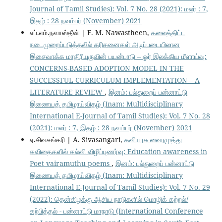
Journal of Tamil Studies): Vol. 7 No. 28 (2021): மலர் : 7,
இதழ் : 28 நவம்பர் (November) 2021
எப்.எம்.நவாஸ்தீன் | F. M. Nawastheen,
கலைத்திட்ட
நடைமுறைப்படுத்தலில் கரிசனைகள் அடிப்படையிலான
இசைவாக்க மாதிரியுருவின் பயன்பாடு – ஓர் இலக்கிய மீளாய்வு:
CONCERNS-BASED ADOPTION MODEL IN THE
SUCCESSFUL CURRICULUM IMPLEMENTATION – A
LITERATURE REVIEW
,
இனம்: பல்துறைப் பன்னாட்டு
இணையத் தமிழாய்விதழ் (Inam: Multidisciplinary
International E-Journal of Tamil Studies): Vol. 7 No. 28
(2021): மலர் : 7, இதழ் : 28 நவம்பர் (November) 2021
ஏ.சிவசங்கரி | A. Sivasangari,
கவியரசு வைரமுத்து
கவிதைகளில் கல்வி விழிப்புணர்வு: Education awareness in
Poet vairamuthu poems
,
இனம்: பல்துறைப் பன்னாட்டு
இணையத் தமிழாய்விதழ் (Inam: Multidisciplinary
International E-Journal of Tamil Studies): Vol. 7 No. 29
(2022): தென்கிழக்கு ஆசிய நாடுகளில் மொழிக் கற்றல்/
கற்பித்தல் - பன்னாட்டு மாநாடு (International Conference