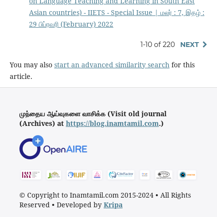
on Language Teaching and Learning in South East
Asian countries) - IIETS - Special Issue | மலர் : 7, இதழ் :
29 பிப்ரவரி (February) 2022
1-10 of 220
NEXT
You may also
start an advanced similarity search
for this
article.
முந்தைய ஆய்வுகளை வாசிக்க (Visit old journal
(Archives) at
https://blog.inamtamil.com
.)
© Copyright to Inamtamil.com 2015-2024
•
All Rights
Reserved
•
Developed by
Kripa