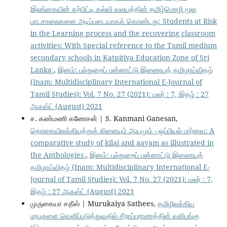
இலங்கையின் கற்பிட்டி கல்வி வலயத்தின் தமிழ்மொழி மூல
பாடசாலைகளை அடிப்படையாகக் கொண்டது: Students at Risk
in the Learning process and the recovering classroom
activities: With Special reference to the Tamil medium
secondary schools in Katpitiya Education Zone of Sri
Lanka
,
இனம்: பல்துறைப் பன்னாட்டு இணையத் தமிழாய்விதழ்
(Inam: Multidisciplinary International E-Journal of
Tamil Studies): Vol. 7 No. 27 (2021): மலர் : 7, இதழ் : 27
ஆகஸ்ட் (August) 2021
ச. கண்மணி கணேசன் | S. Kanmani Ganesan,
தொகையிலக்கியத்துக் கிளையும் ஆயமும் - ஒப்பியல் பார்வை: A
comparative study of kilai and aayam as illustrated in
the Anthologies
,
இனம்: பல்துறைப் பன்னாட்டு இணையத்
தமிழாய்விதழ் (Inam: Multidisciplinary International E-
Journal of Tamil Studies): Vol. 7 No. 27 (2021): மலர் : 7,
இதழ் : 27 ஆகஸ்ட் (August) 2021
முருகையா சதீஸ் | Murukaiya Sathees,
தமிழிலக்கிய
மரபுகளை வெளிப்படுத்துவதில் சீறாப்புராணத்தின் வகிபங்கு