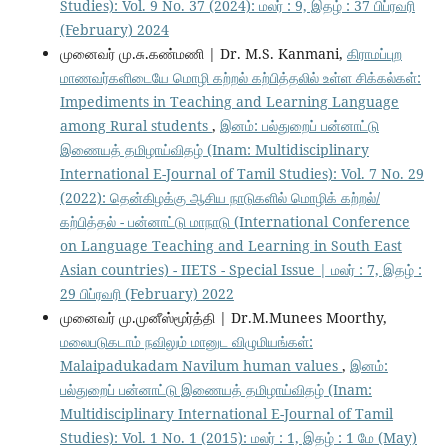
Studies): Vol. 9 No. 37 (2024): மலர் : 9, இதழ் : 37 பிப்ரவரி
(February) 2024
முனைவர் மு.சு.கண்மணி | Dr. M.S. Kanmani,
கிராமப்புற
மாணவர்களிடையே மொழி கற்றல் கற்பித்தலில் உள்ள சிக்கல்கள்:
Impediments in Teaching and Learning Language
among Rural students
,
இனம்: பல்துறைப் பன்னாட்டு
இணையத் தமிழாய்விதழ் (Inam: Multidisciplinary
International E-Journal of Tamil Studies): Vol. 7 No. 29
(2022): தென்கிழக்கு ஆசிய நாடுகளில் மொழிக் கற்றல்/
கற்பித்தல் - பன்னாட்டு மாநாடு (International Conference
on Language Teaching and Learning in South East
Asian countries) - IIETS - Special Issue | மலர் : 7, இதழ் :
29 பிப்ரவரி (February) 2022
முனைவர் மு.முனீஸ்மூர்த்தி | Dr.M.Munees Moorthy,
மலைபடுகடாம் நவிலும் மானுட விழுமியங்கள்:
Malaipadukadam Navilum human values
,
இனம்:
பல்துறைப் பன்னாட்டு இணையத் தமிழாய்விதழ் (Inam:
Multidisciplinary International E-Journal of Tamil
Studies): Vol. 1 No. 1 (2015): மலர் : 1, இதழ் : 1 மே (May)