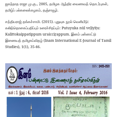
ஜகந்நாத ராஜா மு.கு., 2005, தமிழக ஆந்திர வைணவத் தொடர்புகள்,
தமிழ்ப் பல்கலைக்கழகம், தஞ்சாவூர்.
சத்தியராஜ் தங்கச்சாமி. (2015). புதுயுக நூல் வெளியீடு:
கலித்தொகைப்பதிப்பும் உரைச்சிறப்பும்: Putuyuka nūl veḷiyīṭu:
Kalittokaippatippum uraicciṟappum. இனம் பன்னாட்டு
இணையத் தமிழாய்விதழ் (Inam International E-Journal of Tamil
Studies), 1(1), 35-46.