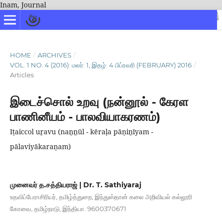
Inam, Journal
HOME
/
ARCHIVES
/
VOL. 1 NO. 4 (2016): மலர்: 1, இதழ்: 4 பிப்ரவரி (FEBRUARY) 2016
/
Articles
இடைச்சொல் உறவு (நன்னூல் - கேரள
பாணினீயம் - பாலவியாகரணம்)
Iṭaiccol uṟavu (naṉṉūl - kēraḷa pāṇiṉīyam -
pālaviyākaraṇam)
முனைவர் த.சத்தியராஜ் | Dr. T. Sathiyaraj
உதவிப்பேராசிரியர், தமிழ்த்துறை, இந்துஸ்தான் கலை அறிவியல் கல்லூரி
கோவை, தமிழ்நாடு, இந்தியா. 9600370671