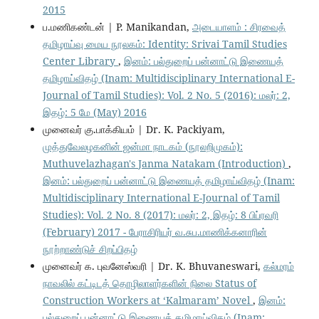
2015
ப.மணிகண்டன் | P. Manikandan,
அடையாளம் : சிரவைத்
தமிழாய்வு மைய நூலகம்: Identity: Srivai Tamil Studies
Center Library
,
இனம்: பல்துறைப் பன்னாட்டு இணையத்
தமிழாய்விதழ் (Inam: Multidisciplinary International E-
Journal of Tamil Studies): Vol. 2 No. 5 (2016): மலர்: 2,
இதழ்: 5 மே (May) 2016
முனைவர் கு.பாக்கியம் | Dr. K. Packiyam,
முத்துவேலழகனின் ஜன்மா நாடகம் (நூலறிமுகம்):
Muthuvelazhagan's Janma Natakam (Introduction)
,
இனம்: பல்துறைப் பன்னாட்டு இணையத் தமிழாய்விதழ் (Inam:
Multidisciplinary International E-Journal of Tamil
Studies): Vol. 2 No. 8 (2017): மலர்: 2, இதழ்: 8 பிப்ரவரி
(February) 2017 - பேராசிரியர் வ.சுப.மாணிக்கனாரின்
நூற்றாண்டுச் சிறப்பிதழ்
முனைவர் க. புவனேஸ்வரி | Dr. K. Bhuvaneswari,
கல்மரம்
நாவலில் கட்டிடத் தொழிலாளர்களின் நிலை Status of
Construction Workers at ‘Kalmaram’ Novel
,
இனம்:
பல்துறைப் பன்னாட்டு இணையத் தமிழாய்விதழ் (Inam: