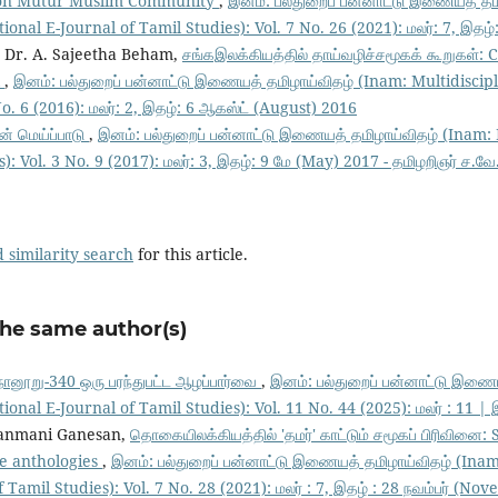
 on Mutur Muslim Community
,
இனம்: பல்துறைப் பன்னாட்டு இணையத் தம
ional E-Journal of Tamil Studies): Vol. 7 No. 26 (2021): மலர்: 7, இதழ
| Dr. A. Sajeetha Beham,
சங்கஇலக்கியத்தில் தாய்வழிச்சமூகக் கூறுகள்: C
ḷ
,
இனம்: பல்துறைப் பன்னாட்டு இணையத் தமிழாய்விதழ் (Inam: Multidiscip
No. 6 (2016): மலர்: 2, இதழ்: 6 ஆகஸ்ட் (August) 2016
ன் மெய்ப்பாடு
,
இனம்: பல்துறைப் பன்னாட்டு இணையத் தமிழாய்விதழ் (Inam: 
: Vol. 3 No. 9 (2017): மலர்: 3, இதழ்: 9 மே (May) 2017 - தமிழறிஞர் ச.வே.ச
 similarity search
for this article.
the same author(s)
ானூறு-340 ஒரு பரந்துபட்ட ஆழப்பார்வை
,
இனம்: பல்துறைப் பன்னாட்டு இணைய
ional E-Journal of Tamil Studies): Vol. 11 No. 44 (2025): மலர் : 11 | இ
anmani Ganesan,
தொகையிலக்கியத்தில் 'தமர்' காட்டும் சமூகப் பிரிவினை:
e anthologies
,
இனம்: பல்துறைப் பன்னாட்டு இணையத் தமிழாய்விதழ் (Inam
 Tamil Studies): Vol. 7 No. 28 (2021): மலர் : 7, இதழ் : 28 நவம்பர் (N