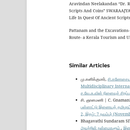
Aravindan Neelakandan “Dr. R.
Scripts And Coins” SWARAAJYA-
Life In Quest Of Ancient Script
Pattanam and the Excavations- 
Route- a Kerala Tourism and U
Similar Articles
மு.கனிக்குமார்,
சி.கணேசையர
Multidisciplinary Internat
ச.வே.சு.வின் நினைவுச் சிறப்ப
சி. ஞானமணி | C. Gnaman
பன்னாட்டு இணையத் தமிழாய்வ
2, இதழ்: 7 நவம்பர் (Novem
Bhagavathi Sundaram S
அவற்றின் நன்மைகளும்
,
இனம