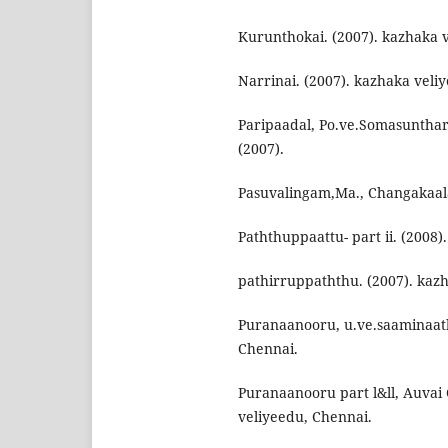
Kurunthokai. (2007). kazhaka v
Narrinai. (2007). kazhaka veli
Paripaadal, Po.ve.Somasunthar
(2007).
Pasuvalingam,Ma., Changakaala
Paththuppaattu- part ii. (2008)
pathirruppaththu. (2007). kazh
Puranaanooru, u.ve.saaminaatha
Chennai.
Puranaanooru part l&ll, Auvai
veliyeedu, Chennai.