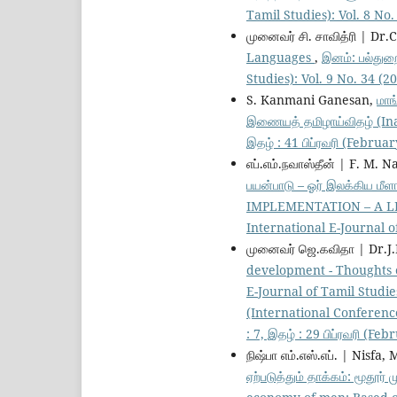
Tamil Studies): Vol. 8 No. 
முனைவர் சி. சாவித்ரி | Dr.
Languages
,
இனம்: பல்துற
Studies): Vol. 9 No. 34 (20
S. Kanmani Ganesan,
மாங
இணையத் தமிழாய்விதழ் (Inam
இதழ் : 41 பிப்ரவரி (Februa
எப்.எம்.நவாஸ்தீன் | F. M.
பயன்பாடு – ஓர் இலக்கிய
IMPLEMENTATION – A 
International E-Journal of
முனைவர் ஜெ.கவிதா | Dr.J
development - Thoughts 
E-Journal of Tamil Studies
(International Conference
: 7, இதழ் : 29 பிப்ரவரி (Fe
நிஷ்பா எம்.எஸ்.எப். | Nisfa, 
ஏற்படுத்தும் தாக்கம்: மூத