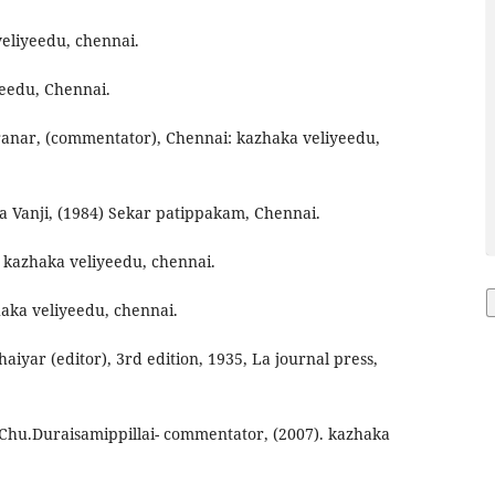
eliyeedu, chennai.
yeedu, Chennai.
anar, (commentator), Chennai: kazhaka veliyeedu,
 Vanji, (1984) Sekar patippakam, Chennai.
. kazhaka veliyeedu, chennai.
aka veliyeedu, chennai.
iyar (editor), 3rd edition, 1935, La journal press,
 Chu.Duraisamippillai- commentator, (2007). kazhaka