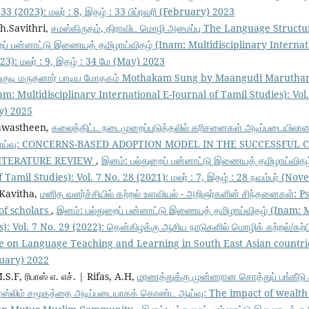
33 (2023): மலர் : 8, இதழ் : 33 பிப்ரவரி (February) 2023
Ch.Savithri,
சமஸ்கிருதம், திராவிட மொழி அமைப்பு The Language Structu
ைப் பன்னாட்டு இணையத் தமிழாய்விதழ் (Inam: Multidisciplinary Internat
23): மலர் : 9, இதழ் : 34 மே (May) 2023
்குடி மருதனார் பாடிய மோதகம் Mothakam Sung by Maangudi Maruth
: Multidisciplinary International E-Journal of Tamil Studies): Vol. 1
ry) 2025
 Nawastheen,
கலைத்திட்ட நடைமுறைப்படுத்தலில் கரிசனைகள் அடிப்படையிலான
 மீளாய்வு: CONCERNS-BASED ADOPTION MODEL IN THE SUCCESSFUL
LITERATURE REVIEW
,
இனம்: பல்துறைப் பன்னாட்டு இணையத் தமிழாய்விதழ
 Tamil Studies): Vol. 7 No. 28 (2021): மலர் : 7, இதழ் : 28 நவம்பர் (N
.Kavitha,
மனித வளர்ச்சியில் கற்றல் உளவியல் - அறிஞர்களின் சிந்தனைகள்:
of scholars
,
இனம்: பல்துறைப் பன்னாட்டு இணையத் தமிழாய்விதழ் (Inam: M
): Vol. 7 No. 29 (2022): தென்கிழக்கு ஆசிய நாடுகளில் மொழிக் கற்றல்/கற்பி
 on Language Teaching and Learning in South East Asian countries) 
bruary) 2022
M.S.F, ரிபாஸ் எ. எச். | Rifas, A.H,
மரணத்துக்கு முன்னரான சொத்துப் பங்கீட
ூர் முஸ்லிம் சமூகத்தை அடிப்படையாகக் கொண்ட ஆய்வு: The impact of wealth