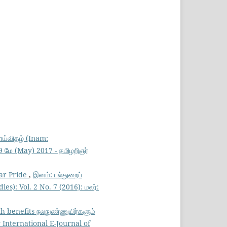
ய்விதழ் (Inam:
 9 மே (May) 2017 - தமிழறிஞர்
mar Pride
,
இனம்: பல்துறைப்
s): Vol. 2 No. 7 (2016): மலர்:
th benefits நலநுண்ணுயிர்களும்
 International E-Journal of