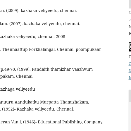
ai. (2009). kazhaka veliyeedu, chennai.
C
ப
m. (2007). kazhaka veliyeedu, chennai.
M
J
kazhaka veliyeedu, chennai. 2008
). Thennaattup Porkkalangal. Chennai: poompukaar
T
C
 pp.49-70, (1999), Pandaith thamizhar vaazhvum
N
pakam, Chennai.
I
 kazhaga veliyeedu
 Ennuuru Aandukatku Murpatta Thamizhakam,
, (1952)- Kazhaka veliyeedu, Chennai.
eran Vanji, (1946)- Educational Publishing Company,