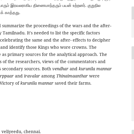
்ப்பாரும் இரவலராகிய திணைமாந்தரும் பயன் உற்றனர். குறுநில
் காத்தது.
nd summarize the proceedings of the wars and the after-
 Tamilnadu. It's needed to list the specific factors
 celebrating the same and the after- effects to decipher
ry and identify those Kings who wore crowns. The
e as primary sources for the analytical approach. The
ngs of the researchers, views of the commentators and
as secondary sources. Both
vendhar
and
kurunila mannar
arppaar
and
iravalar
among
Thinaimaanthar
were
 Victory of
kurunila mannar
saved their farms.
 veliyeedu, chennai.