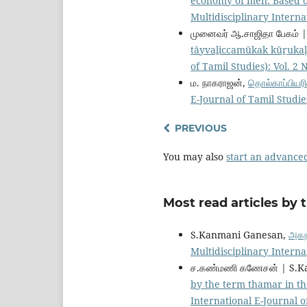
economy of men: Based
Multidisciplinary Internat
முனைவர் ஆ.சாஜிதா பேகம் 
tāyvaḻiccamūkak kūṟuka
of Tamil Studies): Vol. 2 
ம. நாகராஜன்,
தொல்காப்பியரி
E-Journal of Tamil Studies)
PREVIOUS
You may also
start an advanced
Most read articles by 
S.Kanmani Ganesan,
அகந
Multidisciplinary Internat
ச.கண்மணி கணேசன் | S.K
by the term thamar in th
International E-Journal of