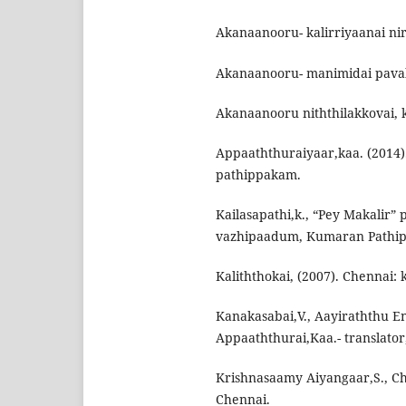
Akanaanooru- kalirriyaanai nir
Akanaanooru- manimidai pavala
Akanaanooru niththilakkovai, 
Appaaththuraiyaar,kaa. (2014
pathippakam.
Kailasapathi,k., “Pey Makalir”
vazhipaadum, Kumaran Pathip
Kaliththokai, (2007). Chennai:
Kanakasabai,V., Aayiraththu
Appaaththurai,Kaa.- translator
Krishnasaamy Aiyangaar,S., Ch
Chennai.