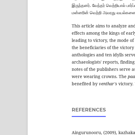
இருந்தனர். வேந்தர் வெற்றியால் பார
மன்னரின் வெற்றி அவரது வயல்களைக
This article aims to analyze a
effects among the kings of early
leading to victory, the mode of
the beneficiaries of the victo
anthologies and ten idylls serv
archaeologists' reports, findi
notes of the publishers serve 
were wearing crowns. The
pa
benefited by
venthar's
victory.
REFERENCES
Aingurunooru, (2009), kazhaka